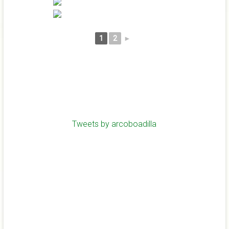
1
2
►
Tweets by arcoboadilla