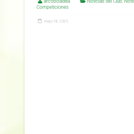
arcoboadilla
Noticias del Club
,
Noti
Competiciones
mayo 18, 2023